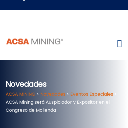
Novedades
ACSA MINING
>
Novedades
>
Eventos Especiales
>
ACSA Mining será Auspiciador y Expositor en el
Congreso de Molienda