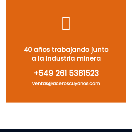
40 años trabajando junto
a la industria minera
‪+549 261 5381523‬
ventas@aceroscuyanos.com