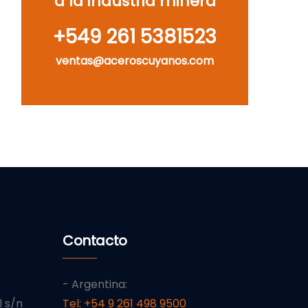
a la industria minera
‪+549 261 5381523‬
ventas@aceroscuyanos.com
Contacto
- Argentina:
l s/n
Tel: +54 9 261 498 9500