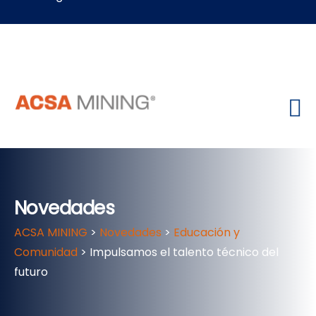
Novedades
ACSA MINING
>
Novedades
>
Educación y
Comunidad
>
Impulsamos el talento técnico del
futuro