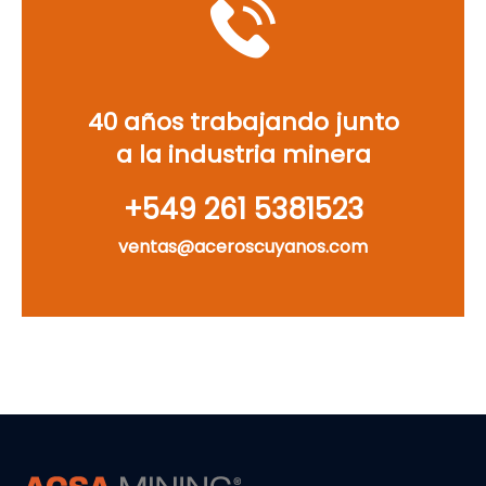
40 años trabajando junto
a la industria minera
‪+549 261 5381523‬
ventas@aceroscuyanos.com